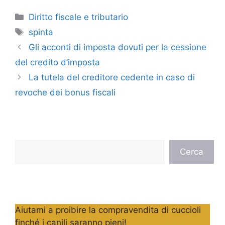
Categorie
Diritto fiscale e tributario
Tag
spinta
Gli acconti di imposta dovuti per la cessione
del credito d’imposta
La tutela del creditore cedente in caso di
revoche dei bonus fiscali
Cerca
Cerca
Aiutami a proibire la compravendita di cuccioli
finché i canili saranno pieni!