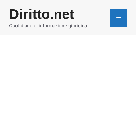
Vai
Diritto.net
al
MENU
contenuto
Quotidiano di informazione giuridica