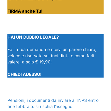
FIRMA anche Tu!
HAI UN DUBBIO LEGALE?
Fai la tua domanda e ricevi un parere chiaro,
veloce e riservato sui tuoi diritti e come farli
valere, a solo € 19,90!
CHIEDI ADESSO!
Pensioni, i documenti da inviare all’INPS entro
fine febbraio: si rischia l’assegno