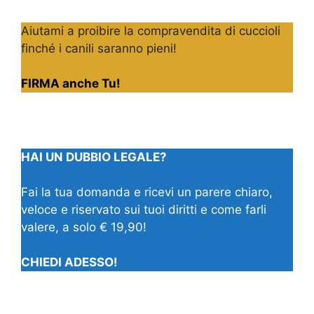
Aiutami a proibire la compravendita di cuccioli
finché i canili saranno pieni!
FIRMA anche Tu!
HAI UN DUBBIO LEGALE?
Fai la tua domanda e ricevi un parere chiaro,
veloce e riservato sui tuoi diritti e come farli
valere, a solo € 19,90!
CHIEDI ADESSO!