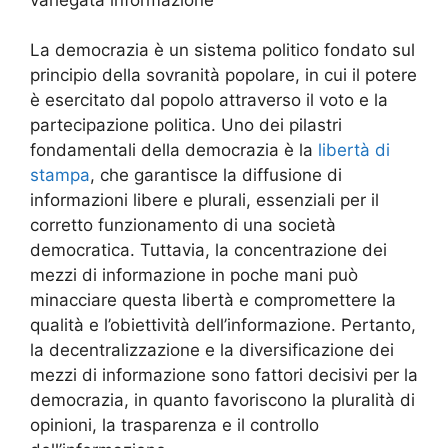
La democrazia è un sistema politico fondato sul
principio della sovranità popolare, in cui il potere
è esercitato dal popolo attraverso il voto e la
partecipazione politica. Uno dei pilastri
fondamentali della democrazia è la
libertà di
stampa
, che garantisce la diffusione di
informazioni libere e plurali, essenziali per il
corretto funzionamento di una società
democratica. Tuttavia, la concentrazione dei
mezzi di informazione in poche mani può
minacciare questa libertà e compromettere la
qualità e l’obiettività dell’informazione. Pertanto,
la decentralizzazione e la diversificazione dei
mezzi di informazione sono fattori decisivi per la
democrazia, in quanto favoriscono la pluralità di
opinioni, la trasparenza e il controllo