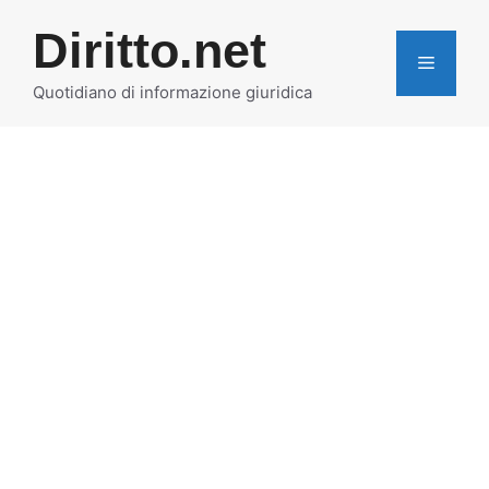
Vai
Diritto.net
al
MENU
contenuto
Quotidiano di informazione giuridica