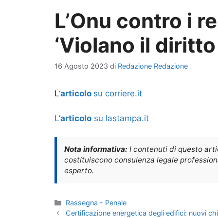
L’Onu contro i r
‘Violano il diritt
16 Agosto 2023
di
Redazione Redazione
L
‘
articolo
su corriere.it
L’
articolo
su lastampa.it
Nota informativa:
I contenuti di questo art
costituiscono consulenza legale professional
esperto.
Categorie
Rassegna - Penale
Certificazione energetica degli edifici: nuovi ch