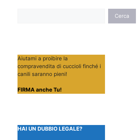
Cerca
Cerca
Aiutami a proibire la
compravendita di cuccioli finché i
canili saranno pieni!
FIRMA anche Tu!
HAI UN DUBBIO LEGALE?