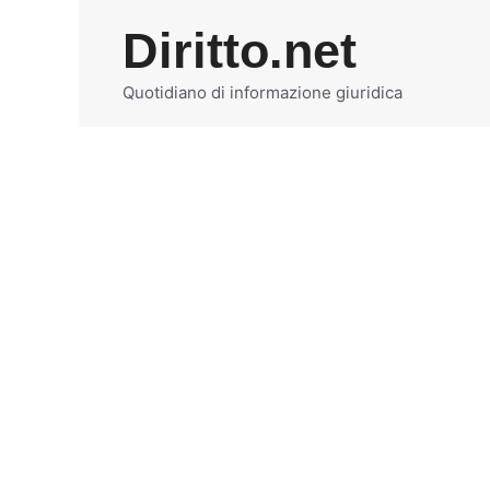
Vai
Diritto.net
al
contenuto
Quotidiano di informazione giuridica