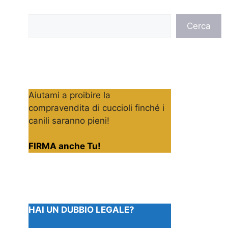
Cerca
Cerca
Aiutami a proibire la
compravendita di cuccioli finché i
canili saranno pieni!
FIRMA anche Tu!
HAI UN DUBBIO LEGALE?