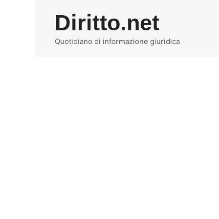
Vai
Diritto.net
al
contenuto
Quotidiano di informazione giuridica