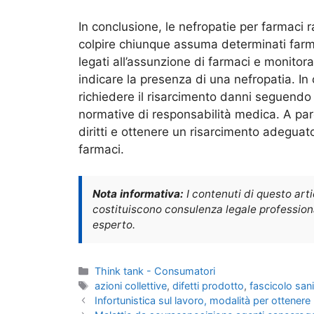
In conclusione, le nefropatie per farmac
colpire chiunque assuma determinati farm
legati all’assunzione di farmaci e monito
indicare la presenza di una nefropatia. In
richiedere il risarcimento danni seguendo 
normative di responsabilità medica. A pare
diritti e ottenere un risarcimento adeguato
farmaci.
Nota informativa:
I contenuti di questo art
costituiscono consulenza legale professional
esperto.
Categorie
Think tank - Consumatori
Tag
azioni collettive
,
difetti prodotto
,
fascicolo sani
Infortunistica sul lavoro, modalità per ottenere 