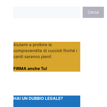
Cerca
Cerca
Aiutami a proibire la
compravendita di cuccioli finché i
canili saranno pieni!
FIRMA anche Tu!
HAI UN DUBBIO LEGALE?