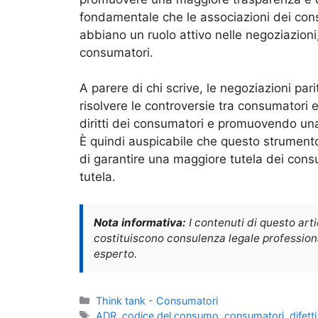
fondamentale che le associazioni dei co
abbiano un ruolo attivo nelle negoziazioni, 
consumatori.
A parere di chi scrive, le negoziazioni pa
risolvere le controversie tra consumatori
diritti dei consumatori e promuovendo un
È quindi auspicabile che questo strumento 
di garantire una maggiore tutela dei cons
tutela.
Nota informativa:
I contenuti di questo art
costituiscono consulenza legale professional
esperto.
Categorie
Think tank - Consumatori
Tag
ADR
,
codice del consumo
,
consumatori
,
difetti