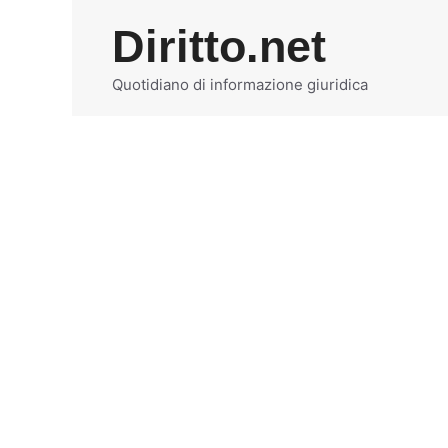
Vai
Diritto.net
al
contenuto
Quotidiano di informazione giuridica