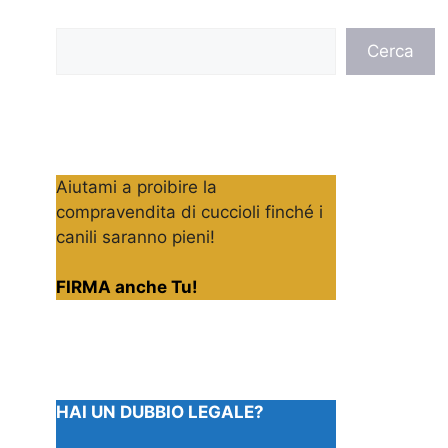
Cerca
Cerca
Aiutami a proibire la
compravendita di cuccioli finché i
canili saranno pieni!
FIRMA anche Tu!
HAI UN DUBBIO LEGALE?