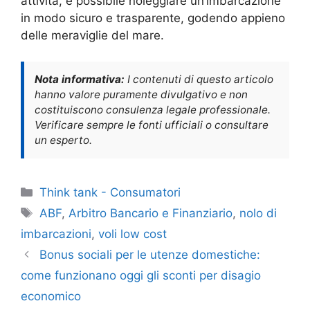
attività, è possibile noleggiare un’imbarcazione
in modo sicuro e trasparente, godendo appieno
delle meraviglie del mare.
Nota informativa:
I contenuti di questo articolo
hanno valore puramente divulgativo e non
costituiscono consulenza legale professionale.
Verificare sempre le fonti ufficiali o consultare
un esperto.
Categorie
Think tank - Consumatori
Tag
ABF
,
Arbitro Bancario e Finanziario
,
nolo di
imbarcazioni
,
voli low cost
Bonus sociali per le utenze domestiche:
come funzionano oggi gli sconti per disagio
economico