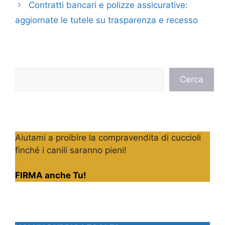
Contratti bancari e polizze assicurative:
aggiornate le tutele su trasparenza e recesso
Cerca
Cerca
Aiutami a proibire la compravendita di cuccioli
finché i canili saranno pieni!
FIRMA anche Tu!