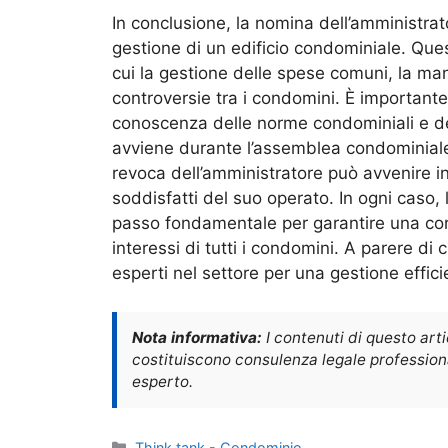
In conclusione, la nomina dell’amministra
gestione di un edificio condominiale. Ques
cui la gestione delle spese comuni, la man
controversie tra i condomini. È important
conoscenza delle norme condominiali e de
avviene durante l’assemblea condominiale
revoca dell’amministratore può avvenire 
soddisfatti del suo operato. In ogni caso,
passo fondamentale per garantire una corre
interessi di tutti i condomini. A parere di c
esperti nel settore per una gestione effic
Nota informativa:
I contenuti di questo art
costituiscono consulenza legale professional
esperto.
Categorie
Think tank - Condominio