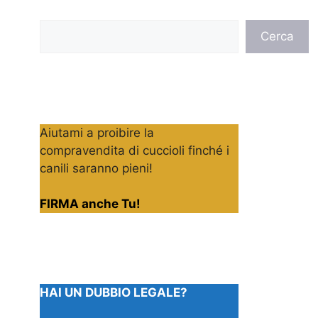
Cerca
Cerca
Aiutami a proibire la
compravendita di cuccioli finché i
canili saranno pieni!
FIRMA anche Tu!
HAI UN DUBBIO LEGALE?