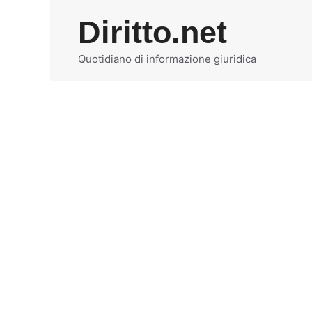
Vai
Diritto.net
al
contenuto
Quotidiano di informazione giuridica