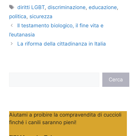
Tag
diritti LGBT
,
discriminazione
,
educazione
,
politica
,
sicurezza
Il testamento biologico, il fine vita e
l’eutanasia
La riforma della cittadinanza in Italia
Cerca
Cerca
Aiutami a proibire la compravendita di cuccioli
finché i canili saranno pieni!