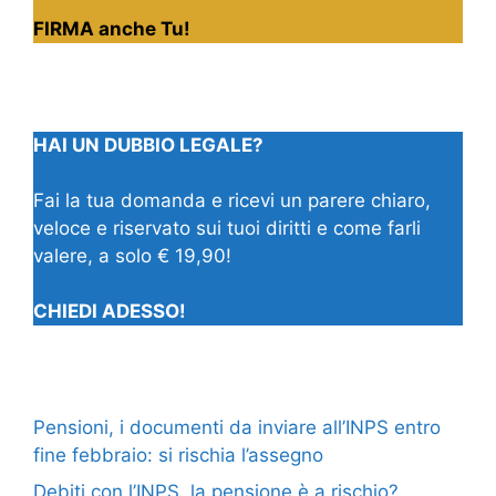
FIRMA anche Tu!
HAI UN DUBBIO LEGALE?
Fai la tua domanda e ricevi un parere chiaro,
veloce e riservato sui tuoi diritti e come farli
valere, a solo € 19,90!
CHIEDI ADESSO!
Pensioni, i documenti da inviare all’INPS entro
fine febbraio: si rischia l’assegno
Debiti con l’INPS, la pensione è a rischio?