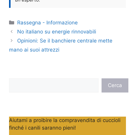
Categorie
Rassegna - Informazione
No italiano su energie rinnovabili
Opinioni: Se il banchiere centrale mette
mano ai suoi attrezzi
Cerca
Cerca
Aiutami a proibire la compravendita di cuccioli
finché i canili saranno pieni!