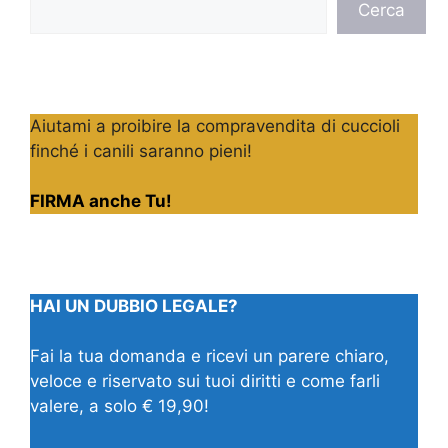
Cerca
Aiutami a proibire la compravendita di cuccioli
finché i canili saranno pieni!
FIRMA anche Tu!
HAI UN DUBBIO LEGALE?
Fai la tua domanda e ricevi un parere chiaro,
veloce e riservato sui tuoi diritti e come farli
valere, a solo € 19,90!