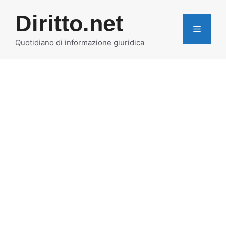
Vai
Diritto.net
al
MENU
contenuto
Quotidiano di informazione giuridica