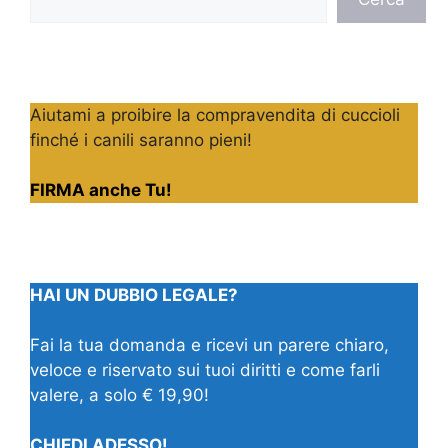
Aiutami a proibire la compravendita di cuccioli
finché i canili saranno pieni!
FIRMA anche Tu!
HAI UN DUBBIO LEGALE?
Fai la tua domanda e ricevi un parere chiaro,
veloce e riservato sui tuoi diritti e come farli
valere, a solo € 19,90!
CHIEDI ADESSO!