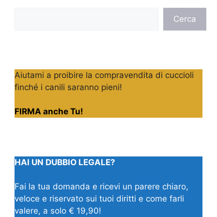
Cerca
Cerca
Aiutami a proibire la compravendita di cuccioli
finché i canili saranno pieni!
FIRMA anche Tu!
HAI UN DUBBIO LEGALE?
Fai la tua domanda e ricevi un parere chiaro,
veloce e riservato sui tuoi diritti e come farli
valere, a solo € 19,90!