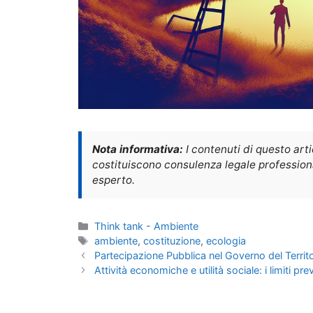
Nota informativa:
I contenuti di questo art
costituiscono consulenza legale professional
esperto.
Categorie
Think tank - Ambiente
Tag
ambiente
,
costituzione
,
ecologia
Partecipazione Pubblica nel Governo del Territor
Attività economiche e utilità sociale: i limiti pr