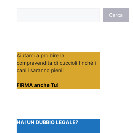
Cerca
Cerca
Aiutami a proibire la
compravendita di cuccioli finché i
canili saranno pieni!
FIRMA anche Tu!
HAI UN DUBBIO LEGALE?