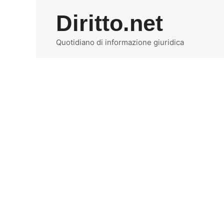
Vai
Diritto.net
al
contenuto
Quotidiano di informazione giuridica