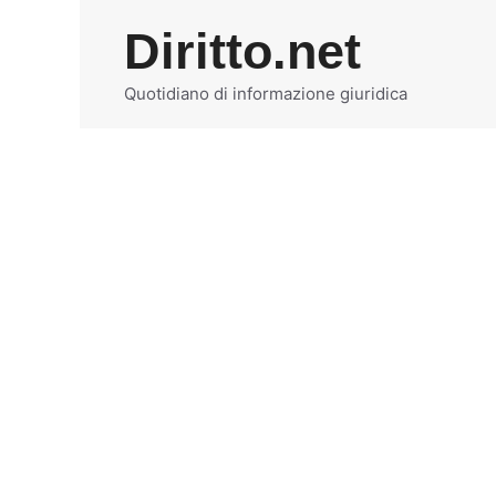
Vai
Diritto.net
al
contenuto
Quotidiano di informazione giuridica