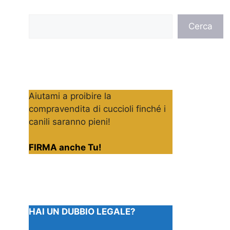
Cerca
Cerca
Aiutami a proibire la
compravendita di cuccioli finché i
canili saranno pieni!
FIRMA anche Tu!
HAI UN DUBBIO LEGALE?