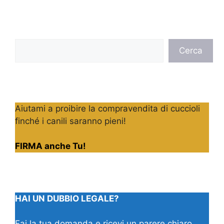
Cerca
Cerca
Aiutami a proibire la compravendita di cuccioli
finché i canili saranno pieni!
FIRMA anche Tu!
HAI UN DUBBIO LEGALE?
Fai la tua domanda e ricevi un parere chiaro,