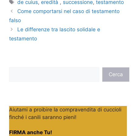
Tag
de cuius
,
eredità
,
successione
,
testamento
Come comportarsi nel caso di testamento
falso
Le differenze tra lascito solidale e
testamento
Cerca
Cerca
Aiutami a proibire la compravendita di cuccioli
finché i canili saranno pieni!
FIRMA anche Tu!