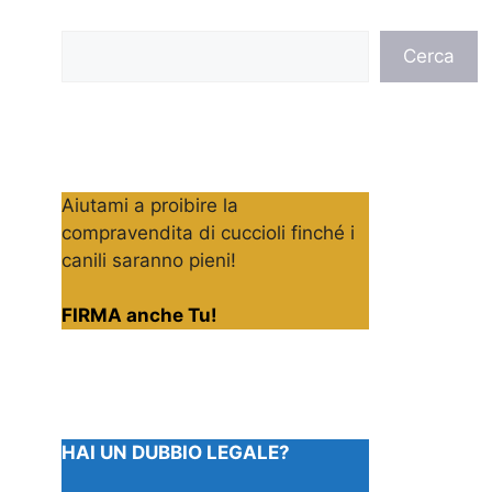
Cerca
Cerca
Aiutami a proibire la
compravendita di cuccioli finché i
canili saranno pieni!
FIRMA anche Tu!
HAI UN DUBBIO LEGALE?