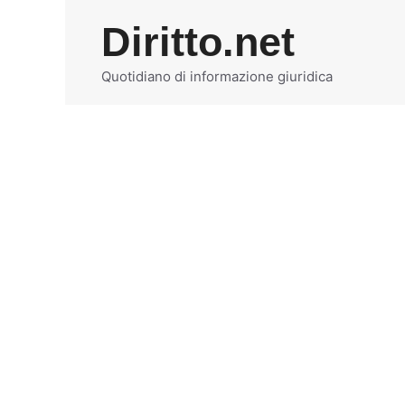
Vai
Diritto.net
al
contenuto
Quotidiano di informazione giuridica