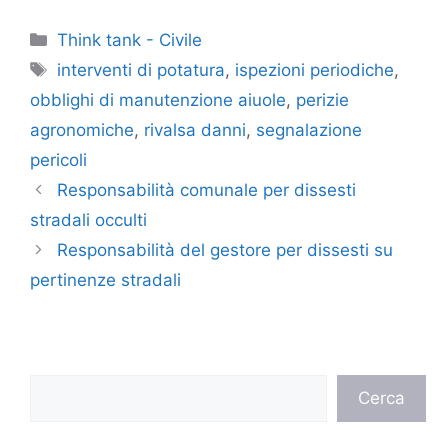
Categorie
Think tank - Civile
Tag
interventi di potatura
,
ispezioni periodiche
,
obblighi di manutenzione aiuole
,
perizie
agronomiche
,
rivalsa danni
,
segnalazione
pericoli
Responsabilità comunale per dissesti
stradali occulti
Responsabilità del gestore per dissesti su
pertinenze stradali
Cerca
Cerca