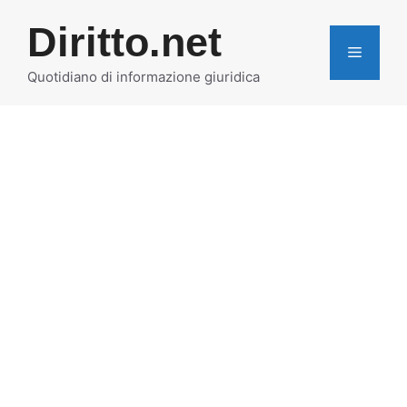
Vai
Diritto.net
al
MENU
contenuto
Quotidiano di informazione giuridica