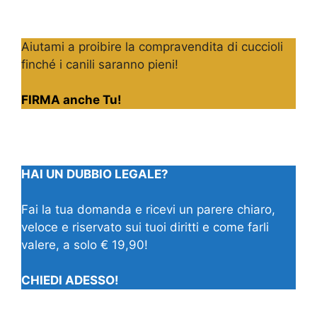
Aiutami a proibire la compravendita di cuccioli
finché i canili saranno pieni!
FIRMA anche Tu!
HAI UN DUBBIO LEGALE?
Fai la tua domanda e ricevi un parere chiaro,
veloce e riservato sui tuoi diritti e come farli
valere, a solo € 19,90!
CHIEDI ADESSO!