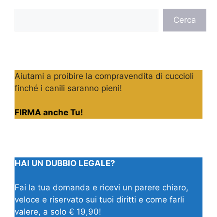
Cerca
Cerca
Aiutami a proibire la compravendita di cuccioli
finché i canili saranno pieni!
FIRMA anche Tu!
HAI UN DUBBIO LEGALE?
Fai la tua domanda e ricevi un parere chiaro,
veloce e riservato sui tuoi diritti e come farli
valere, a solo € 19,90!