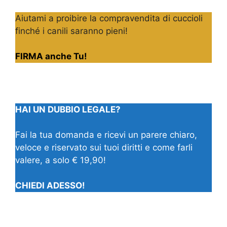
Aiutami a proibire la compravendita di cuccioli
finché i canili saranno pieni!
FIRMA anche Tu!
HAI UN DUBBIO LEGALE?
Fai la tua domanda e ricevi un parere chiaro,
veloce e riservato sui tuoi diritti e come farli
valere, a solo € 19,90!
CHIEDI ADESSO!