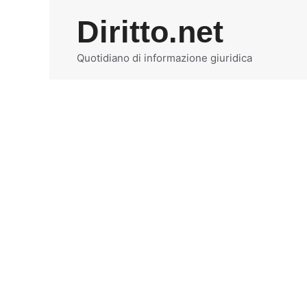
Vai
Diritto.net
al
contenuto
Quotidiano di informazione giuridica