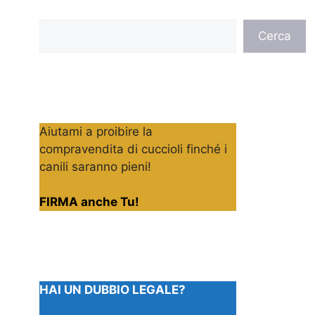
Cerca
Cerca
Aiutami a proibire la
compravendita di cuccioli finché i
canili saranno pieni!
FIRMA anche Tu!
HAI UN DUBBIO LEGALE?