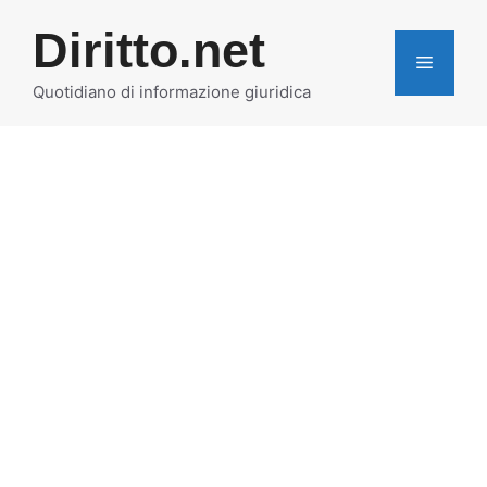
Vai
Diritto.net
al
MENU
contenuto
Quotidiano di informazione giuridica