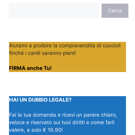
Cerca
Cerca
Aiutami a proibire la compravendita di cuccioli
finché i canili saranno pieni!
FIRMA anche Tu!
HAI UN DUBBIO LEGALE?
Fai la tua domanda e ricevi un parere chiaro,
veloce e riservato sui tuoi diritti e come farli
valere, a solo € 19,90!