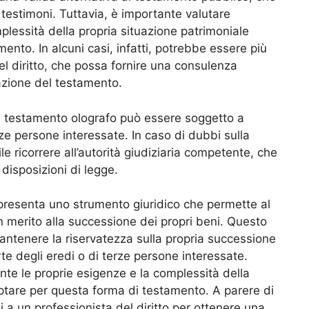
 testimoni. Tuttavia, è importante valutare
plessità della propria situazione patrimoniale
ento. In alcuni casi, infatti, potrebbe essere più
el diritto, che possa fornire una consulenza
dazione del testamento.
il testamento olografo può essere soggetto a
rze persone interessate. In caso di dubbi sulla
le ricorrere all’autorità giudiziaria competente, che
disposizioni di legge.
ppresenta uno strumento giuridico che permette al
in merito alla successione dei propri beni. Questo
 mantenere la riservatezza sulla propria successione
te degli eredi o di terze persone interessate.
nte le proprie esigenze e la complessità della
optare per questa forma di testamento. A parere di
si a un professionista del diritto per ottenere una