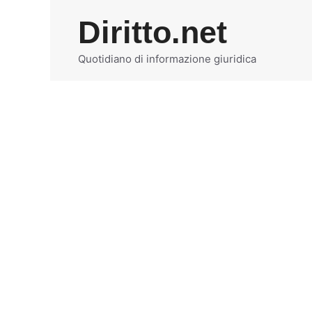
Vai
Diritto.net
al
contenuto
Quotidiano di informazione giuridica