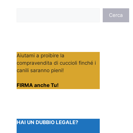
Cerca
Cerca
Aiutami a proibire la
compravendita di cuccioli finché i
canili saranno pieni!
FIRMA anche Tu!
HAI UN DUBBIO LEGALE?