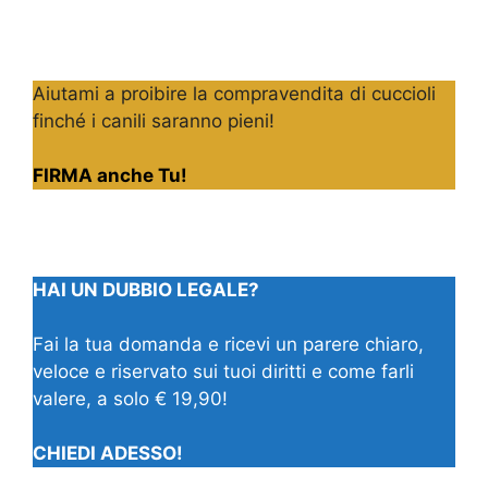
Aiutami a proibire la compravendita di cuccioli
finché i canili saranno pieni!
FIRMA anche Tu!
HAI UN DUBBIO LEGALE?
Fai la tua domanda e ricevi un parere chiaro,
veloce e riservato sui tuoi diritti e come farli
valere, a solo € 19,90!
CHIEDI ADESSO!