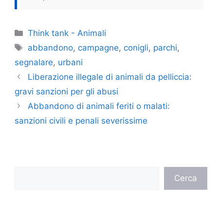
Categorie
Think tank - Animali
Tag
abbandono
,
campagne
,
conigli
,
parchi
,
segnalare
,
urbani
Liberazione illegale di animali da pelliccia:
gravi sanzioni per gli abusi
Abbandono di animali feriti o malati:
sanzioni civili e penali severissime
Cerca
Cerca