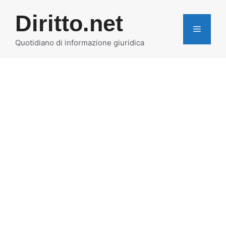
Vai
Diritto.net
al
MENU
contenuto
Quotidiano di informazione giuridica