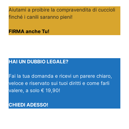
Aiutami a proibire la compravendita di cuccioli
finché i canili saranno pieni!
FIRMA anche Tu!
HAI UN DUBBIO LEGALE?
Fai la tua domanda e ricevi un parere chiaro,
veloce e riservato sui tuoi diritti e come farli
valere, a solo € 19,90!
CHIEDI ADESSO!