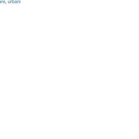
are
,
urbani