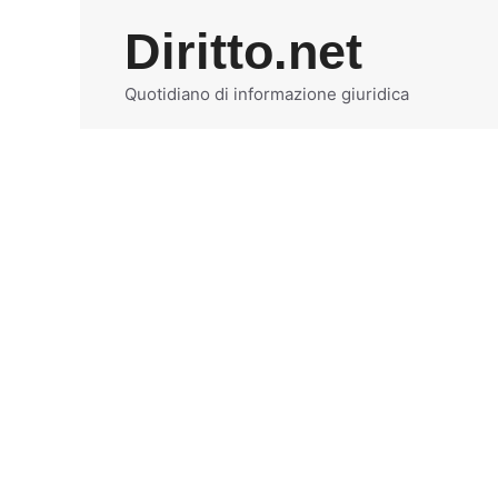
Vai
Diritto.net
al
contenuto
Quotidiano di informazione giuridica