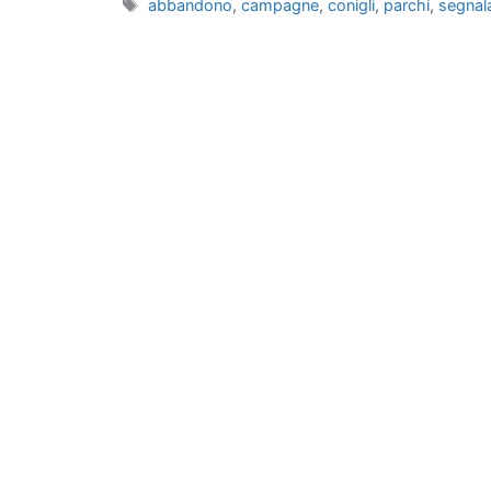
Tag
abbandono
,
campagne
,
conigli
,
parchi
,
segnal