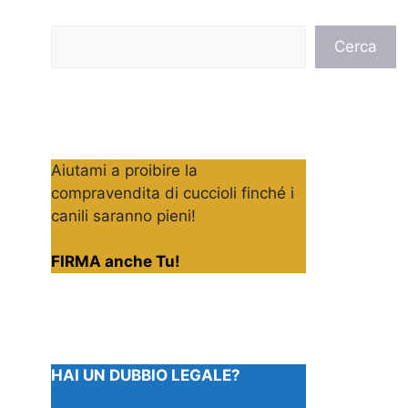
Cerca
Cerca
Aiutami a proibire la
compravendita di cuccioli finché i
canili saranno pieni!
FIRMA anche Tu!
HAI UN DUBBIO LEGALE?