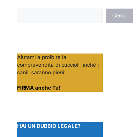
Cerca
Cerca
Aiutami a proibire la
compravendita di cuccioli finché i
canili saranno pieni!
FIRMA anche Tu!
HAI UN DUBBIO LEGALE?