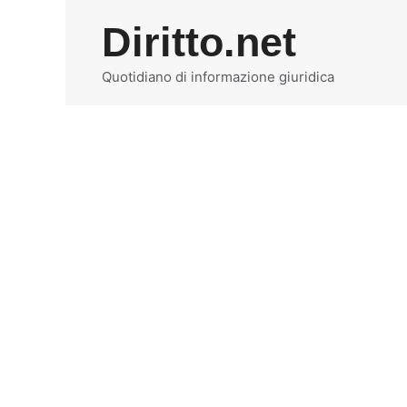
Vai
Diritto.net
al
contenuto
Quotidiano di informazione giuridica