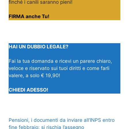
finché i canili saranno pieni!
FIRMA anche Tu!
HAI UN DUBBIO LEGALE?
Fai la tua domanda e ricevi un parere chiaro,
veloce e riservato sui tuoi diritti e come farli
valere, a solo € 19,90!
CHIEDI ADESSO!
Pensioni, i documenti da inviare all’INPS entro
fine febbraio: si rischia l’assegno