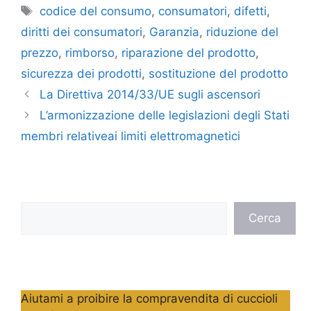
Tag
codice del consumo
,
consumatori
,
difetti
,
diritti dei consumatori
,
Garanzia
,
riduzione del
prezzo
,
rimborso
,
riparazione del prodotto
,
sicurezza dei prodotti
,
sostituzione del prodotto
La Direttiva 2014/33/UE sugli ascensori
L’armonizzazione delle legislazioni degli Stati
membri relativeai limiti elettromagnetici
Cerca
Cerca
Aiutami a proibire la compravendita di cuccioli