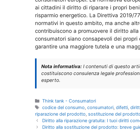
ai cittadini il diritto di riparare i propri 
risparmio energetico. La Direttiva 2019/7
normativi in questo ambito, ma anche altr
contribuiscono a promuovere il diritto alla
consumatori siano consapevoli dei propri dir
garantire una maggiore tutela e una maggi
Nota informativa:
I contenuti di questo art
costituiscono consulenza legale professional
esperto.
Categorie
Think tank - Consumatori
Tag
codice del consumo
,
consumatori
,
difetti
,
diri
riparazione del prodotto
,
sostituzione del prodott
Diritto alla riparazione gratuita: I tuoi diritti 
Diritto alla sostituzione del prodotto: breve gu