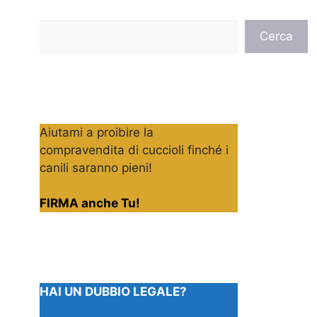
Cerca
Cerca
Aiutami a proibire la
compravendita di cuccioli finché i
canili saranno pieni!
FIRMA anche Tu!
HAI UN DUBBIO LEGALE?