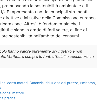
beni, promuovendo la sostenibilità ambientale e il
71/UE rappresenta uno dei principali strumenti
e direttive e iniziative della Commissione europea
 riparazione. Altresì, è fondamentale che i
itti e siano in grado di farli valere, al fine di
ore sostenibilità nell’ambito dei consumi.
icolo hanno valore puramente divulgativo e non
e. Verificare sempre le fonti ufficiali o consultare un
tti dei consumatori
,
Garanzia
,
riduzione del prezzo
,
rimborso
,
o
come consumatore
ida pratica