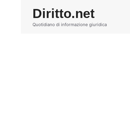
Vai
Diritto.net
al
contenuto
Quotidiano di informazione giuridica