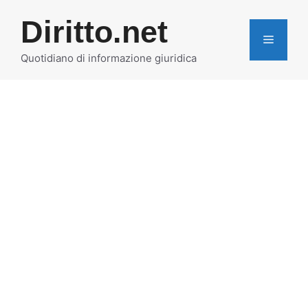
Vai
Diritto.net
al
MENU
contenuto
Quotidiano di informazione giuridica