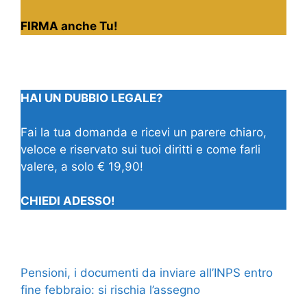
FIRMA anche Tu!
HAI UN DUBBIO LEGALE?
Fai la tua domanda e ricevi un parere chiaro,
veloce e riservato sui tuoi diritti e come farli
valere, a solo € 19,90!
CHIEDI ADESSO!
Pensioni, i documenti da inviare all’INPS entro
fine febbraio: si rischia l’assegno