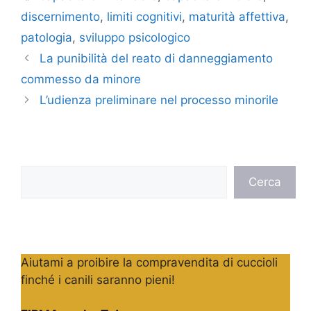
discernimento
,
limiti cognitivi
,
maturità affettiva
,
patologia
,
sviluppo psicologico
La punibilità del reato di danneggiamento
commesso da minore
L’udienza preliminare nel processo minorile
Cerca
Cerca
Aiutami a proibire la compravendita di cuccioli
finché i canili saranno pieni!