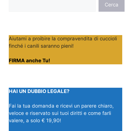
Cerca
Cerca
Aiutami a proibire la compravendita di cuccioli
finché i canili saranno pieni!
FIRMA anche Tu!
HAI UN DUBBIO LEGALE?
Fai la tua domanda e ricevi un parere chiaro,
veloce e riservato sui tuoi diritti e come farli
valere, a solo € 19,90!