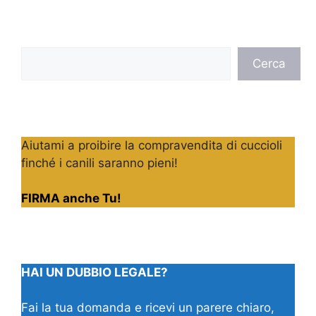
Cerca
Cerca
Aiutami a proibire la compravendita di cuccioli
finché i canili saranno pieni!
FIRMA anche Tu!
HAI UN DUBBIO LEGALE?
Fai la tua domanda e ricevi un parere chiaro,