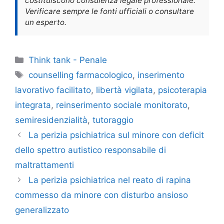
costituiscono consulenza legale professionale.
Verificare sempre le fonti ufficiali o consultare
un esperto.
Categorie
Think tank - Penale
Tag
counselling farmacologico
,
inserimento
lavorativo facilitato
,
libertà vigilata
,
psicoterapia
integrata
,
reinserimento sociale monitorato
,
semiresidenzialità
,
tutoraggio
La perizia psichiatrica sul minore con deficit
dello spettro autistico responsabile di
maltrattamenti
La perizia psichiatrica nel reato di rapina
commesso da minore con disturbo ansioso
generalizzato