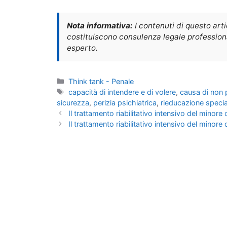
Nota informativa:
I contenuti di questo art
costituiscono consulenza legale professional
esperto.
Categorie
Think tank - Penale
Tag
capacità di intendere e di volere
,
causa di non p
sicurezza
,
perizia psichiatrica
,
rieducazione specia
Il trattamento riabilitativo intensivo del mino
Il trattamento riabilitativo intensivo del minore