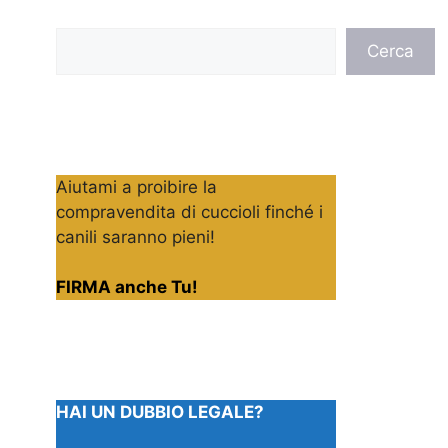
Cerca
Cerca
Aiutami a proibire la
compravendita di cuccioli finché i
canili saranno pieni!
FIRMA anche Tu!
HAI UN DUBBIO LEGALE?