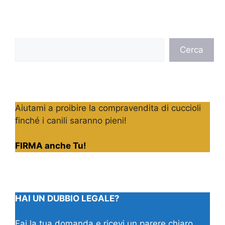
Cerca
Cerca
Aiutami a proibire la compravendita di cuccioli
finché i canili saranno pieni!
FIRMA anche Tu!
HAI UN DUBBIO LEGALE?
Fai la tua domanda e ricevi un parere chiaro,