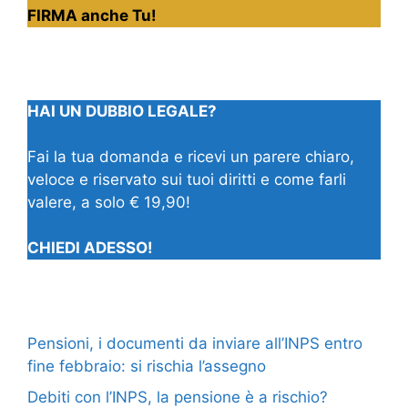
FIRMA anche Tu!
HAI UN DUBBIO LEGALE?
Fai la tua domanda e ricevi un parere chiaro,
veloce e riservato sui tuoi diritti e come farli
valere, a solo € 19,90!
CHIEDI ADESSO!
Pensioni, i documenti da inviare all’INPS entro
fine febbraio: si rischia l’assegno
Debiti con l’INPS, la pensione è a rischio?