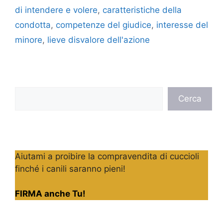
di intendere e volere
,
caratteristiche della
condotta
,
competenze del giudice
,
interesse del
minore
,
lieve disvalore dell'azione
Cerca
Cerca
Aiutami a proibire la compravendita di cuccioli
finché i canili saranno pieni!
FIRMA anche Tu!