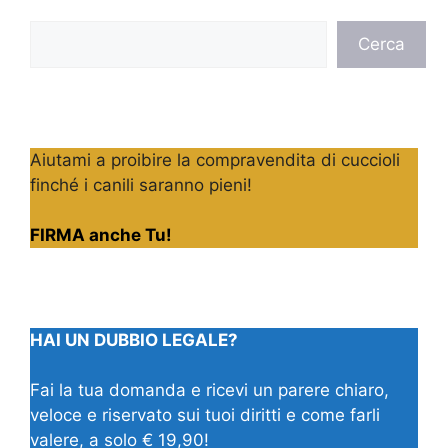
Cerca
Cerca
Aiutami a proibire la compravendita di cuccioli
finché i canili saranno pieni!
FIRMA anche Tu!
HAI UN DUBBIO LEGALE?
Fai la tua domanda e ricevi un parere chiaro,
veloce e riservato sui tuoi diritti e come farli
valere, a solo € 19,90!