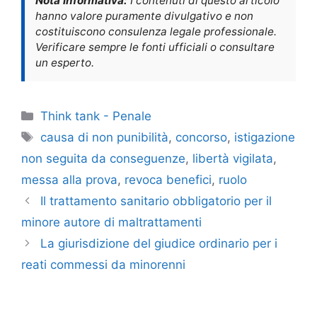
Nota informativa:
I contenuti di questo articolo
hanno valore puramente divulgativo e non
costituiscono consulenza legale professionale.
Verificare sempre le fonti ufficiali o consultare
un esperto.
Categorie
Think tank - Penale
Tag
causa di non punibilità
,
concorso
,
istigazione
non seguita da conseguenze
,
libertà vigilata
,
messa alla prova
,
revoca benefici
,
ruolo
Il trattamento sanitario obbligatorio per il
minore autore di maltrattamenti
La giurisdizione del giudice ordinario per i
reati commessi da minorenni