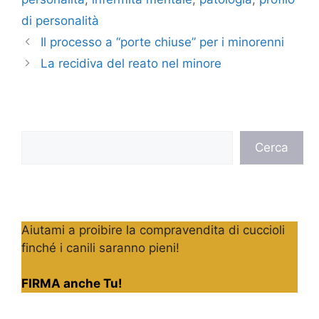
di personalità
Il processo a “porte chiuse” per i minorenni
La recidiva del reato nel minore
Cerca
Cerca
Aiutami a proibire la compravendita di cuccioli
finché i canili saranno pieni!
FIRMA anche Tu!