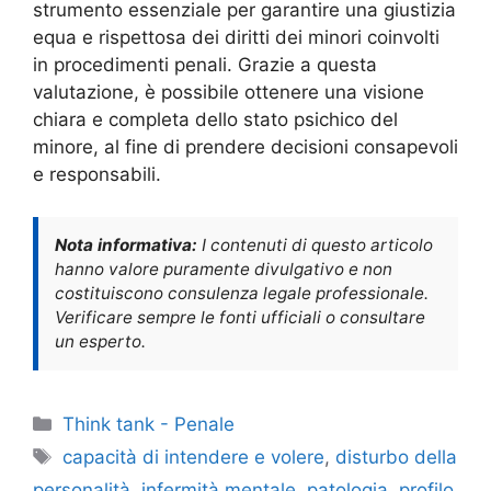
strumento essenziale per garantire una giustizia
equa e rispettosa dei diritti dei minori coinvolti
in procedimenti penali. Grazie a questa
valutazione, è possibile ottenere una visione
chiara e completa dello stato psichico del
minore, al fine di prendere decisioni consapevoli
e responsabili.
Nota informativa:
I contenuti di questo articolo
hanno valore puramente divulgativo e non
costituiscono consulenza legale professionale.
Verificare sempre le fonti ufficiali o consultare
un esperto.
Categorie
Think tank - Penale
Tag
capacità di intendere e volere
,
disturbo della
personalità
,
infermità mentale
,
patologia
,
profilo