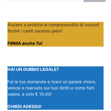
Aiutami a proibire la compravendita di cuccioli
finché i canili saranno pieni!
FIRMA anche Tu!
HAI UN DUBBIO LEGALE?
Fai la tua domanda e ricevi un parere chiaro,
veloce e riservato sui tuoi diritti e come farli
valere, a solo € 19,90!
CHIEDI ADESSO!