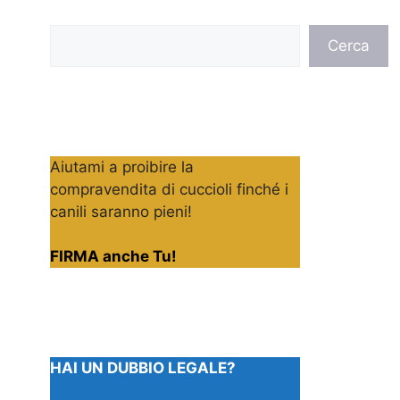
Cerca
Cerca
Aiutami a proibire la
compravendita di cuccioli finché i
canili saranno pieni!
FIRMA anche Tu!
HAI UN DUBBIO LEGALE?