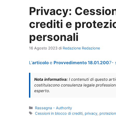
Privacy: Cession
crediti e protezi
personali
16 Agosto 2023
di
Redazione Redazione
L’
articolo
e
Provvedimento 18.01.200
7- 
Nota informativa:
I contenuti di questo art
costituiscono consulenza legale professional
esperto.
Categorie
Rassegna - Authority
Tag
Cessioni in blocco di crediti
,
privacy
,
protezion