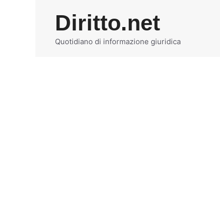
Vai
Diritto.net
al
contenuto
Quotidiano di informazione giuridica