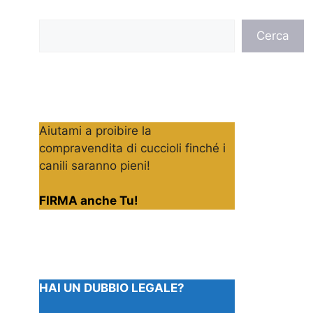
Cerca
Cerca
Aiutami a proibire la
compravendita di cuccioli finché i
canili saranno pieni!
FIRMA anche Tu!
HAI UN DUBBIO LEGALE?