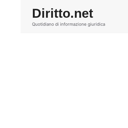
Vai
Diritto.net
al
contenuto
Quotidiano di informazione giuridica