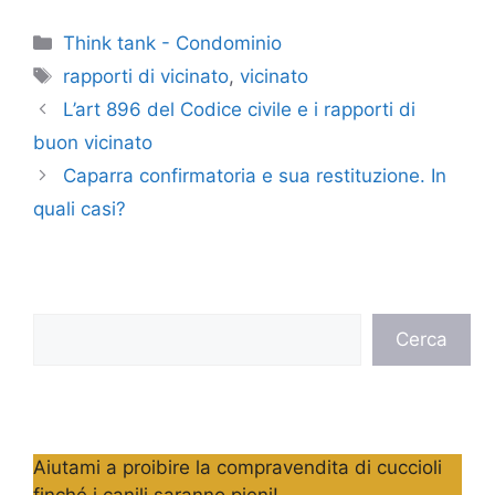
Categorie
Think tank - Condominio
Tag
rapporti di vicinato
,
vicinato
L’art 896 del Codice civile e i rapporti di
buon vicinato
Caparra confirmatoria e sua restituzione. In
quali casi?
Cerca
Cerca
Aiutami a proibire la compravendita di cuccioli
finché i canili saranno pieni!