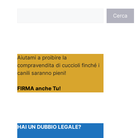
Cerca
Cerca
Aiutami a proibire la
compravendita di cuccioli finché i
canili saranno pieni!
FIRMA anche Tu!
HAI UN DUBBIO LEGALE?