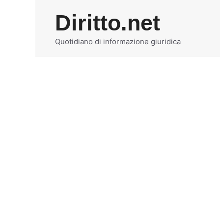
Vai
Diritto.net
al
contenuto
Quotidiano di informazione giuridica