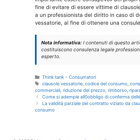
fine di evitare di essere vittime di clauso
a un professionista del diritto in caso di d
vessatorie, al fine di ottenere una consule
Nota informativa:
I contenuti di questo art
costituiscono consulenza legale professional
esperto.
Categorie
Think tank - Consumatori
Tag
clausole vessatorie
,
codice del consumo
,
cons
commerciali
,
riduzione del prezzo
,
rimborso
,
ripar
Come si adempie all0obbligo di conferma delle
La validità parziale del contratto viziato da cl
consumo