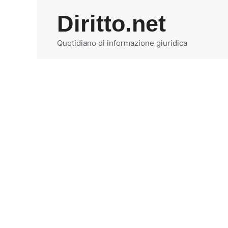
Vai
Diritto.net
al
contenuto
Quotidiano di informazione giuridica