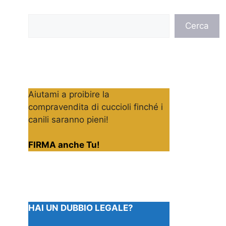
Cerca
Cerca
Aiutami a proibire la
compravendita di cuccioli finché i
canili saranno pieni!
FIRMA anche Tu!
HAI UN DUBBIO LEGALE?