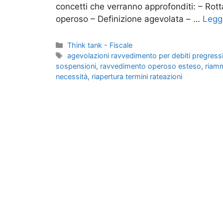
concetti che verranno approfonditi: – Rot
operoso – Definizione agevolata – …
Leggi
Categorie
Think tank - Fiscale
Tag
agevolazioni ravvedimento per debiti pregress
sospensioni
,
ravvedimento operoso esteso
,
riamm
necessità
,
riapertura termini rateazioni