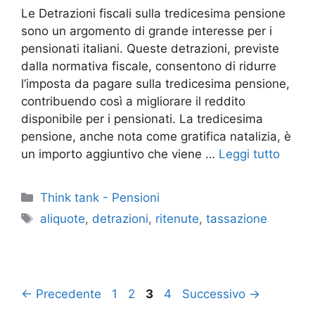
Le Detrazioni fiscali sulla tredicesima pensione
sono un argomento di grande interesse per i
pensionati italiani. Queste detrazioni, previste
dalla normativa fiscale, consentono di ridurre
l’imposta da pagare sulla tredicesima pensione,
contribuendo così a migliorare il reddito
disponibile per i pensionati. La tredicesima
pensione, anche nota come gratifica natalizia, è
un importo aggiuntivo che viene …
Leggi tutto
Categorie
Think tank - Pensioni
Tag
aliquote
,
detrazioni
,
ritenute
,
tassazione
Pagina
Pagina
Pagina
Pagina
←
Precedente
1
2
3
4
Successivo
→