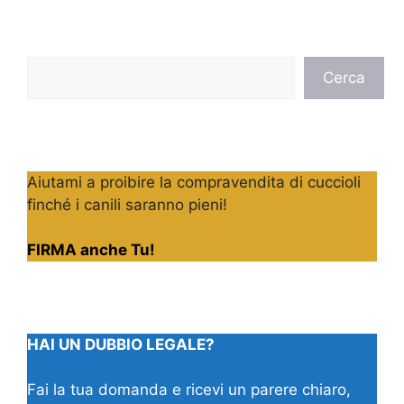
Cerca
Cerca
Aiutami a proibire la compravendita di cuccioli
finché i canili saranno pieni!
FIRMA anche Tu!
HAI UN DUBBIO LEGALE?
Fai la tua domanda e ricevi un parere chiaro,