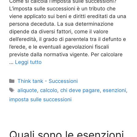
Come si calcola l’imposta sulle successioni?
L’imposta sulle successioni è un tributo che
viene applicato sui beni e diritti ereditati da una
persona deceduta. La sua determinazione
dipende da diversi fattori, come il valore
dell’eredità, il grado di parentela tra il defunto e
l’erede, e le eventuali agevolazioni fiscali
previste dalla normativa vigente. Per calcolare
…
Leggi tutto
Categorie
Think tank - Successioni
Tag
aliquote
,
calcolo
,
chi deve pagare
,
esenzioni
,
imposta sulle successioni
Quali sono le esenzioni