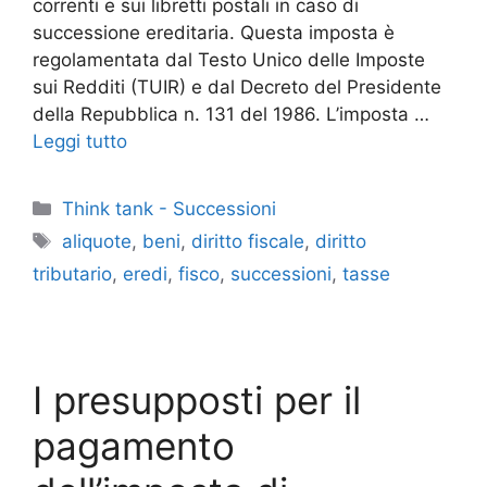
correnti e sui libretti postali in caso di
successione ereditaria. Questa imposta è
regolamentata dal Testo Unico delle Imposte
sui Redditi (TUIR) e dal Decreto del Presidente
della Repubblica n. 131 del 1986. L’imposta …
Leggi tutto
Categorie
Think tank - Successioni
Tag
aliquote
,
beni
,
diritto fiscale
,
diritto
tributario
,
eredi
,
fisco
,
successioni
,
tasse
I presupposti per il
pagamento