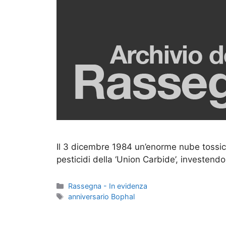
Il 3 dicembre 1984 un’enorme nube tossica
pesticidi della ‘Union Carbide’, investendo
Categorie
Rassegna - In evidenza
Tag
anniversario Bophal