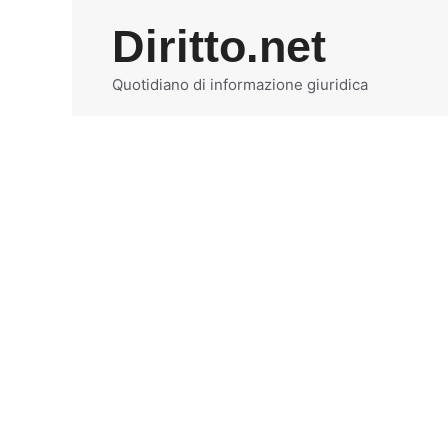
Vai
Diritto.net
al
contenuto
Quotidiano di informazione giuridica