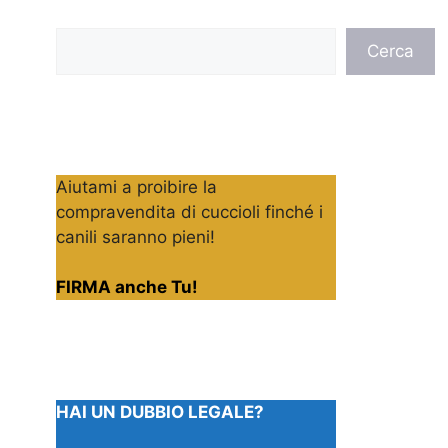
Cerca
Cerca
Aiutami a proibire la
compravendita di cuccioli finché i
canili saranno pieni!
FIRMA anche Tu!
HAI UN DUBBIO LEGALE?